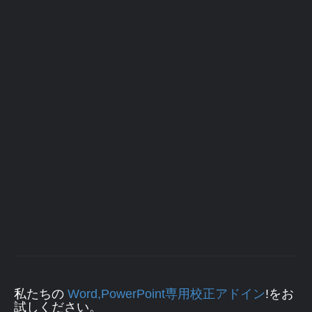
私たちの
Word,PowerPoint専用校正アドイン
!をお
試しください。