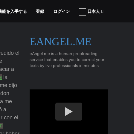
張機能を入手する
登録
ログイン
日本人
EANGEL.ME
edido el
eAngel.me is a human proofreading
service that enables you to correct your
e
texts by live professionals in minutes.
scar a
e
la
me dijo
 don
la me
ó a
r con el
ud
or haber