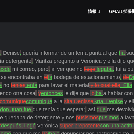
情報
GMAIL拡
.
Denise
,
quería informar de un tema puntual que
ha
suc
ía detergente
.
Maritza preguntó a Verónica y ella dijo qu
esde
mi correo, pero
,
al ver que no
llega
llegaba,
fui a bu
se encontraba en
el
la
bodega de estacionamiento
.
de
D
e
no
tenías
tenía
para lavar el material
y lo cual ella
. Ella
endo otra cosa
,
y
entonces
le dije que
ib
iba
a hablar con
comunique
comuniqué
a la
sita Denisse
Srta. Denise
y el
 don Juan fue
que tenía que esperar
,
así
que
me devolvi
e quedaba de detergente y nos
pusismos
pusimos
a lava
r
después, llegó
Verónica
súper prepotente
con una actit
dome
con que me
va
iba a
denunciar por hostigamiento p