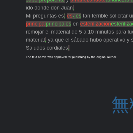
ido donde don Juan
.
Mi preguntas es
:
es
¿es
tan terrible solicitar
principal
principales
en
esterilización
esteriliz
remojar el material de 5 a 10 minutos para lu
material
,
ya que el sábado hubo operativo y s
Saludos cordiales
,
The text above was approved for publishing by the original author.
無