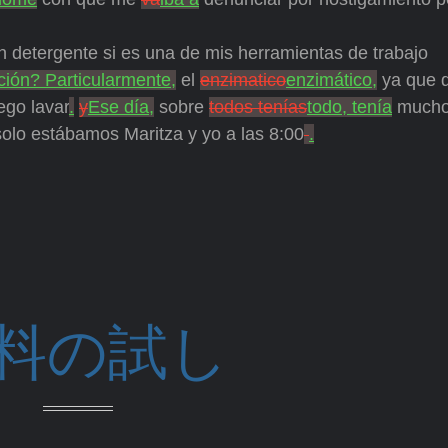
 un detergente si es una de mis herramientas de trabajo
ación? Particularmente,
el
enzimatico
enzimático,
ya que 
ego lavar
.
y
Ese día,
sobre
todos tenías
todo, tenía
much
olo estábamos Maritza y yo a las 8:00
.
料の試し