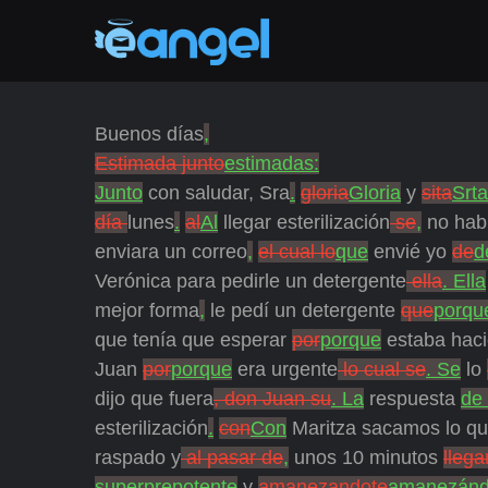
Buenos días
,
Estimada junto
estimadas:
Junto
con saludar, Sra
.
gloria
Gloria
y
sita
Srta
día
lunes
.
al
Al
llegar esterilización
se
,
no hab
enviara un correo
,
el cual lo
que
envié yo
de
d
Verónica para pedirle un detergente
ella
. Ella
mejor forma
,
le pedí un detergente
que
porqu
que tenía que esperar
por
porque
estaba haci
Juan
por
porque
era urgente
lo cual se
. Se
lo
dijo que fuera
, don Juan su
. La
respuesta
de
esterilización
.
con
Con
Maritza sacamos lo qu
raspado y
al pasar de
,
unos 10 minutos
llega
superprepotente
y
amanezandote
amanezán