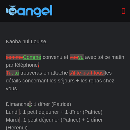
Kaoha nui Louise,
comme
Comme
convenu et
vue
vu
avec toi ce matin
par téléphone
.
Tu
, tu
trouveras en attache
s'il te plaît tous
les
détails concernant les séjours + les repas chez
vous.
Dimanche
: 1 dîner (Patrice)
Lundi
: 1 petit déjeuner + 1 dîner (Patrice)
Mardi
: 1 petit déjeuner (Patrice) + 1 dîner
(Herenui)