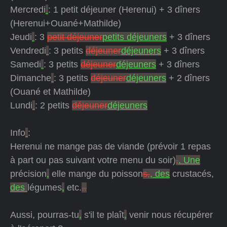
Mercredi
: 1 petit déjeuner (Herenui) + 3 dîners
(Herenui+Ouané+Mathilde)
Jeudi
: 3
petit déjeuner
petits déjeuners
+ 3 dîners
Vendredi
: 3 petits
déjeuner
déjeuners
+ 3 dîners
Samedi
: 3 petits
déjeuner
déjeuners
+ 3 dîners
Dimanche
: 3 petits
déjeuner
déjeuners
+ 2 dîners
(Ouané et Mathilde)
Lundi
: 2 petits
déjeuner
déjeuners
Info
:
Herenui ne mange pas de viande (prévoir 1 repas
à part ou pas suivant votre menu du soir)
,
. Une
précision
,
elle mange du poisson
s,
, des
crustacés,
des
légumes
,
etc.
..
Aussi, pourras-tu
,
s'il te plaît
,
venir nous récupérer