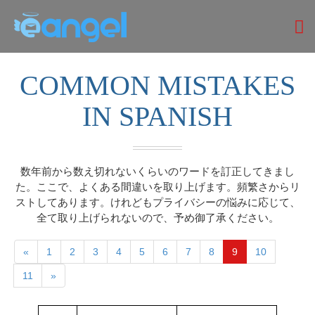
COMMON MISTAKES
IN SPANISH
数年前から数え切れないくらいのワードを訂正してきまし
た。ここで、よくある間違いを取り上げます。頻繁さからリ
ストしてあります。けれどもプライバシーの悩みに応じて、
全て取り上げられないので、予め御了承ください。
«
1
2
3
4
5
6
7
8
9
10
11
»