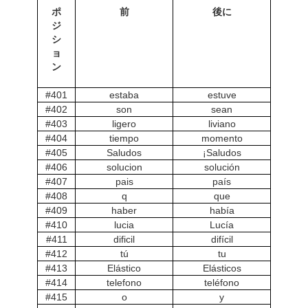
ポ
前
後に
ジ
シ
ョ
ン
#401
estaba
estuve
#402
son
sean
#403
ligero
liviano
#404
tiempo
momento
#405
Saludos
¡Saludos
#406
solucion
solución
#407
pais
país
#408
q
que
#409
haber
había
#410
lucia
Lucía
#411
dificil
difícil
#412
tú
tu
#413
Elástico
Elásticos
#414
telefono
teléfono
#415
o
y