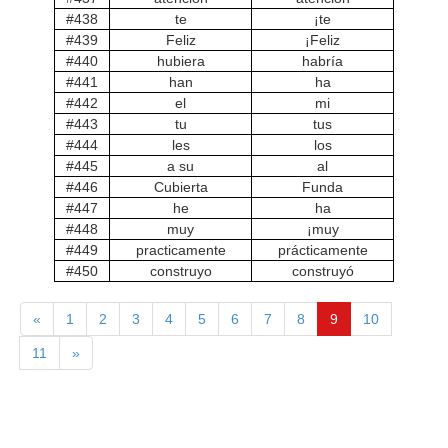
#438
te
¡te
#439
Feliz
¡Feliz
#440
hubiera
habría
#441
han
ha
#442
el
mi
#443
tu
tus
#444
les
los
#445
a su
al
#446
Cubierta
Funda
#447
he
ha
#448
muy
¡muy
#449
practicamente
prácticamente
#450
construyo
construyó
«
1
2
3
4
5
6
7
8
9
10
11
»