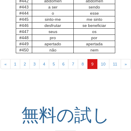
#442
abdómen
abdômen
#443
a ser
sendo
#444
o
esse
#445
sinto-me
me sinto
#446
desfrutar
se beneficiar
#447
seus
os
#448
pro
por
#449
apertado
apertada
#450
não
nem
«
1
2
3
4
5
6
7
8
9
10
11
»
無料の試し