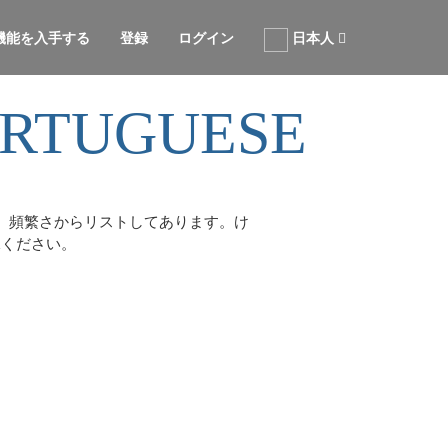
張機能を入手する
登録
ログイン
日本人
ORTUGUESE
。頻繁さからリストしてあります。け
承ください。