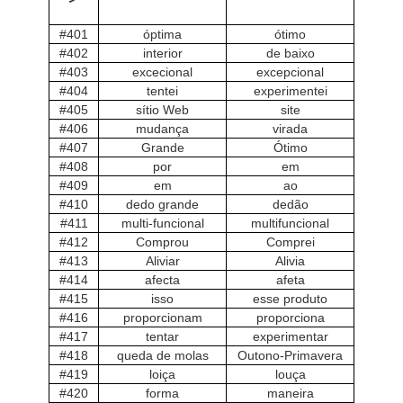
#401
óptima
ótimo
#402
interior
de baixo
#403
excecional
excepcional
#404
tentei
experimentei
#405
sítio Web
site
#406
mudança
virada
#407
Grande
Ótimo
#408
por
em
#409
em
ao
#410
dedo grande
dedão
#411
multi-funcional
multifuncional
#412
Comprou
Comprei
#413
Aliviar
Alivia
#414
afecta
afeta
#415
isso
esse produto
#416
proporcionam
proporciona
#417
tentar
experimentar
#418
queda de molas
Outono-Primavera
#419
loiça
louça
#420
forma
maneira