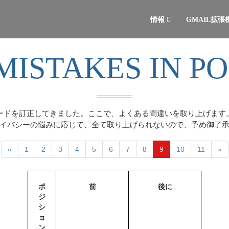
情報
GMAIL拡
ISTAKES IN P
ードを訂正してきました。ここで、よくある間違いを取り上げます
イバシーの悩みに応じて、全て取り上げられないので、予め御了
«
1
2
3
4
5
6
7
8
9
10
11
»
ポ
前
後に
ジ
シ
ョ
ン