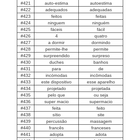
#421
auto-estima
autoestima
#422
adequados
adequadas
#423
feitos
feitas
#424
ninguem
ninguém
#425
fáceis
fácil
#426
4
quatro
#427
a dormir
dormindo
#428
permite-lhe
permite
#429
surpreendido
surpreso
#430
duches
banhos
#431
para
de
#432
incómodas
incômodas
#433
este dispositivo
esse aparelho
#434
projetado
projetada
#435
pelo que
ou seja
#436
super macio
supermacio
#437
feita
feito
#438
sítio
site
#439
percussão
massagem
#440
francês
franceses
#441
adopta
adota